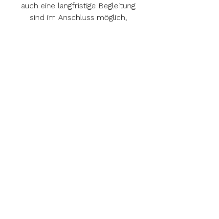
auch eine langfristige Begleitung
sind im Anschluss möglich,
entweder in unseren
Praxisräumen in München und
Murnau, am Telefon oder als
Videokonferenz. Wir unterstützen
Einzelpersonen genauso wie
Paare, Familien oder Gruppen.
Ablauf
Beratungsräume
München